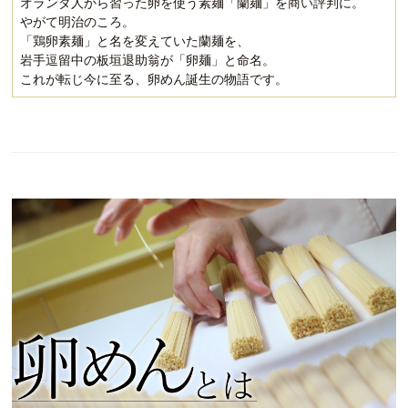
オランダ人から習った卵を使う素麺「蘭麺」を商い評判に。
やがて明治のころ。
「鶏卵素麺」と名を変えていた蘭麺を、
岩手逗留中の板垣退助翁が「卵麺」と命名。
これが転じ今に至る、卵めん誕生の物語です。