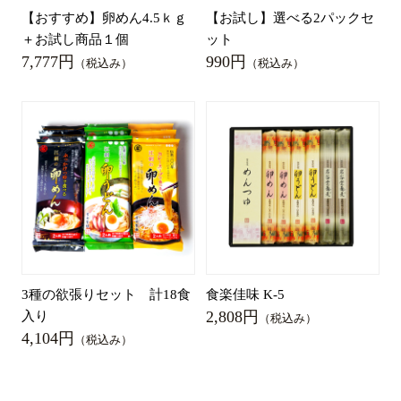
【おすすめ】卵めん4.5ｋｇ
【お試し】選べる2パックセ
＋お試し商品１個
ット
7,777円
990円
（税込み）
（税込み）
3種の欲張りセット 計18食
食楽佳味 K-5
2,808円
入り
（税込み）
4,104円
（税込み）