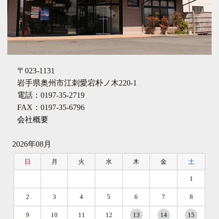
〒023-1131
岩手県奥州市江刺愛宕朴ノ木220-1
電話：0197-35-2719
FAX：0197-35-6796
会社概要
2026年08月
日
月
火
水
木
金
土
1
2
3
4
5
6
7
8
9
10
11
12
13
14
15