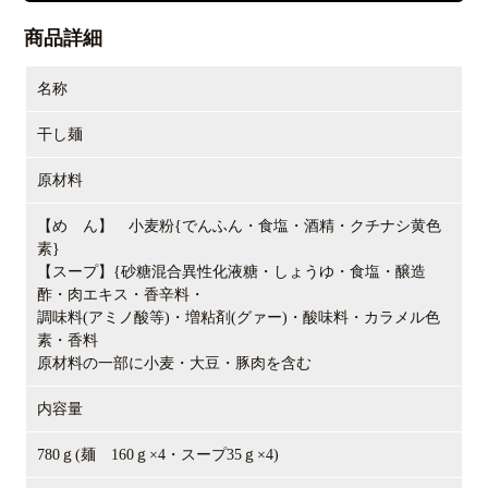
商品詳細
名称
干し麺
原材料
【め ん】 小麦粉{でんふん・食塩・酒精・クチナシ黄色
素}
【スープ】{砂糖混合異性化液糖・しょうゆ・食塩・醸造
酢・肉エキス・香辛料・
調味料(アミノ酸等)・増粘剤(グァー)・酸味料・カラメル色
素・香料
原材料の一部に小麦・大豆・豚肉を含む
内容量
780ｇ(麺 160ｇ×4・スープ35ｇ×4)