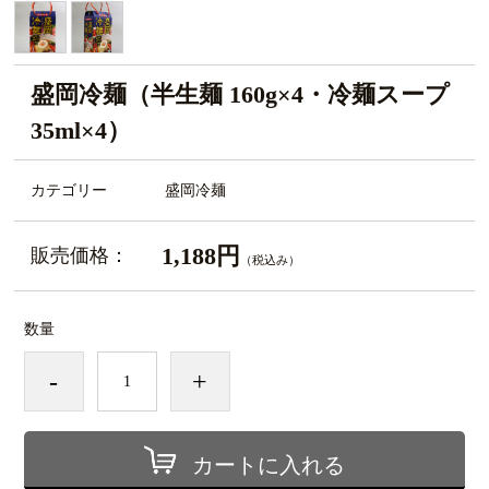
盛岡冷麺（半生麺 160g×4・冷麺スープ
35ml×4）
カテゴリー
盛岡冷麺
1,188円
販売価格：
（税込み）
数量
-
+
カートに入れる