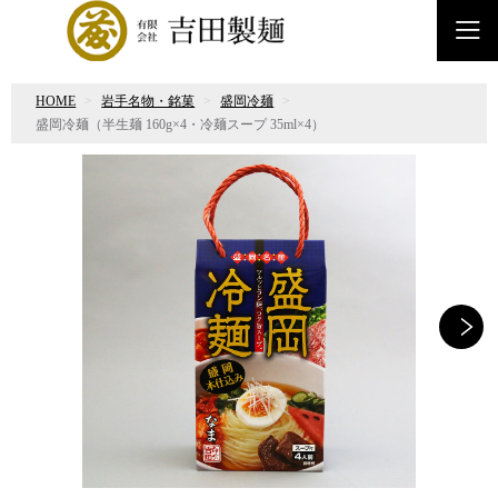
HOME
岩手名物・銘菓
盛岡冷麺
盛岡冷麺（半生麺 160g×4・冷麺スープ 35ml×4）