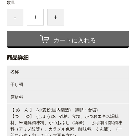
数量
-
+
カートに入れる
商品詳細
名称
干し麺
原材料
【 め ん 】 (小麦粉(国内製造)・鶏卵・食塩)
【つ ゆ】 (しょうゆ、砂糖、食塩、かつおエキス調味
料、米発酵調味料、かつおぶし（紛砕）、さば削り節/調味
料（アミノ酸等）、カラメル色素、酸味料、くん液)、（一
部に小麦・卵・さば・大豆を含む）