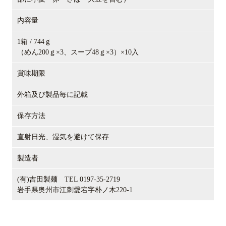
内容量
1箱 / 744ｇ
（めん200ｇ×3、スープ48ｇ×3）×10入
賞味期限
外箱及び製品毎に記載
保存方法
直射日光、湿気を避けて保存
製造者
(有)吉田製麺 TEL 0197-35-2719
岩手県奥州市江刺愛宕字朴ノ木220-1