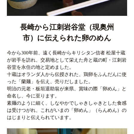
長崎から江刺岩谷堂（現奥州
市）に伝えられた卵のめん
今から300年前、遠く長崎からキリシタン信者 松屋十蔵
が岩手を訪れ、交易地として栄えた舟と蔵の町・江刺岩
谷堂を永住の地と定めました。
十蔵はオランダ人から伝授された、鶏卵をふんだんに使
った「蘭麺」を伝え、売りだしました。
明治の元老・板垣退助翁が来県、賞味の際「卵めん」と
命名し、今に至ります。
素麺のように細く、しなやかでしゃきしゃきとした食感
は受けつがれ、これがいまの「卵めん」（らんめん）の
はじまりと伝えられています。