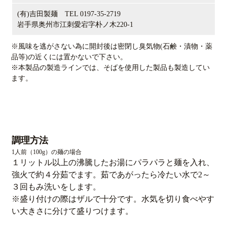
(有)吉田製麺 TEL 0197-35-2719
岩手県奥州市江刺愛宕字朴ノ木220-1
※風味を逃がさない為に開封後は密閉し臭気物(石鹸・漬物・薬
品等)の近くには置かないで下さい。
※本製品の製造ラインでは、そばを使用した製品も製造してい
ます。
調理方法
1人前（100g）の麺の場合
１リットル以上の沸騰したお湯にパラパラと麺を入れ、
強火で約４分茹でます。茹であがったら冷たい水で2～
３回もみ洗いをします。
※盛り付けの際はザルで十分です。水気を切り食べやす
い大きさに分けて盛りつけます。