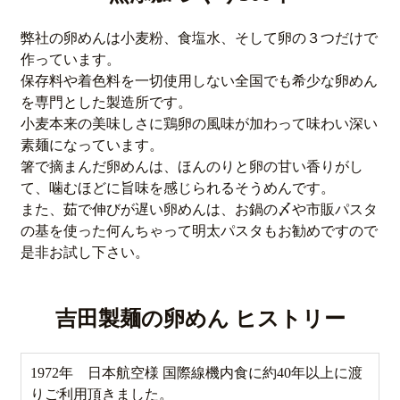
弊社の卵めんは小麦粉、食塩水、そして卵の３つだけで
作っています。
保存料や着色料を一切使用しない全国でも希少な卵めん
を専門とした製造所です。
小麦本来の美味しさに鶏卵の風味が加わって味わい深い
素麺になっています。
箸で摘まんだ卵めんは、ほんのりと卵の甘い香りがし
て、噛むほどに旨味を感じられるそうめんです。
また、茹で伸びが遅い卵めんは、お鍋の〆や市販パスタ
の基を使った何んちゃって明太パスタもお勧めですので
是非お試し下さい。
吉田製麺の卵めん ヒストリー
1972年 日本航空様 国際線機内食に約40年以上に渡
りご利用頂きました。