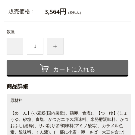
3,564円
販売価格：
（税込み）
数量
-
+
カートに入れる
商品詳細
原材料
【め ん】
(
小麦粉
(
国内製造
)
、鶏卵、食塩
)
、【つ ゆ】
(
しょ
うゆ、砂糖、食塩、かつおエキス調味料、米発酵調味料、かつ
おぶし
(
紛砕
)
、サバ削り節
/
調味料
(
アミノ酸等
)
、カラメル色
素、酸味料、くん液
)
、
(
一部に小麦・卵・さば・大豆を含む
)