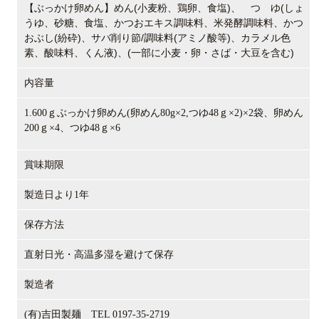
(
)、
(
【
ぶっかけ卵めん】
めん
小麦粉、鶏卵、食塩
つ ゆ
しょ
うゆ、砂糖、食塩、かつおエキス調味料、米発酵調味料、かつ
(
)
/
(
)
おぶし
紛砕
、サバ削り節
調味料
アミノ酸等
、カラメル色
)
(
)
素、酸味料、くん液
、
一部に小麦・卵・さば・大豆を含む
内容量
1.600
ｇぶっかけ卵めん
(
卵めん
80g
×
2,
つゆ
48
ｇ×
2)
×
2
袋、卵めん
200
ｇ×
4
、つゆ
48
ｇ×
6
賞味期限
製造日より1年
保存方法
直射日光・高温多湿を避けて保存
製造者
(有)吉田製麺 TEL 0197-35-2719