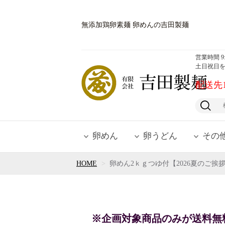
無添加鶏卵素麺 卵めんの吉田製麺
営業時間 9:0
土日祝日
配送先
卵めん
卵うどん
その
HOME
卵めん2ｋｇつゆ付【2026夏のご挨
※企画対象商品のみが送料無