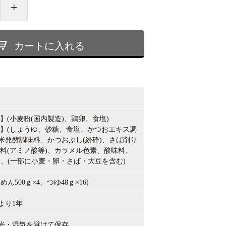
+
カートに入れる
】
(
小麦粉
(
国内製造
)
、鶏卵、食塩
)
】
(
しょうゆ、砂糖、食塩、かつおエキス調
米発酵調味料、かつおぶし
(
紛砕
)
、さば削り
料
(
アミノ酸等
)
、カラメル色素、酸味料、
)
、
(
一部に小麦・卵・さば・大豆を含む
)
ｇ(めん500ｇ×4、つゆ48ｇ×16)
より1年
光・湿気を避けて保存