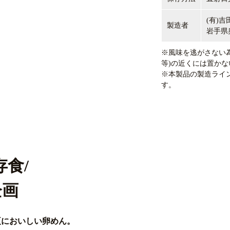
(有)吉田
製造者
岩手県
※風味を逃がさない
等)の近くには置か
※本製品の製造ライ
す。
食/
企画
夏においしい卵めん。