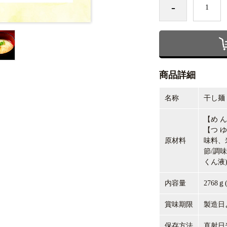
-
商品詳細
名称
干し麺
【め
ん
【つ
ゆ
原材料
味料、
節
/
調味
くん液
内容量
2768
賞味期限
製造日
保存方法
直射日