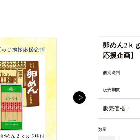
卵めん2ｋｇ
応援企画】
個別送料
販売期間
販売価格：
数量