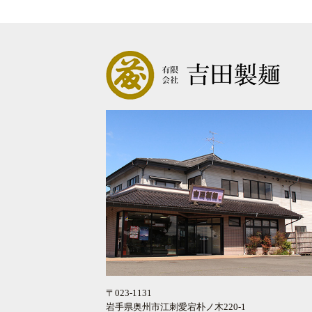
〒023-1131
岩手県奥州市江刺愛宕朴ノ木220-1