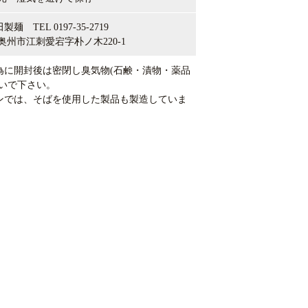
製麺 TEL 0197-35-2719
奥州市江刺愛宕字朴ノ木220-1
為に開封後は密閉し臭気物(石鹸・漬物・薬品
ないで下さい。
ンでは、そばを使用した製品も製造していま