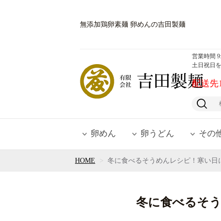
無添加鶏卵素麺 卵めんの吉田製麺
営業時間 9:0
土日祝日
配送先
卵めん
卵うどん
その
HOME
冬に食べるそうめんレシピ！寒い日
冬に食べるそ